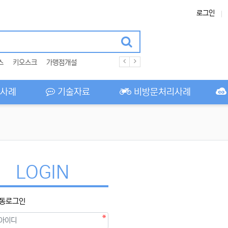
로그인
스
키오스크
가맹점개설
사례
기술자료
비방문처리사례
LOGIN
동로그인
필수