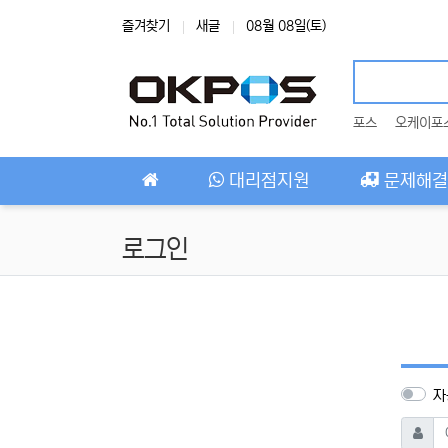
상단 네비
즐겨찾기
새글
08월 08일(토)
포스
오케이포
메인 메뉴
대리점지원
문제해결
로그인
자
아이디