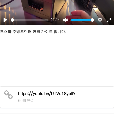
01:14
Play
Mute
Setting
En
포스와 주방프린터 연결 가이드 입니다.
fu
https://youtu.be/UTVu1SypllY
60회 연결