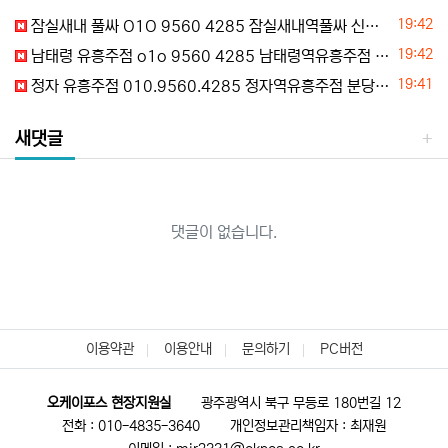
등록일
19:42
잠실새내 풀싸 O1O 9560 4285 잠실새내역풀싸 신천동풀싸 석촌동풀싸 방이동풀싸 추천
등록일
19:42
남태령 유흥주점 o1o 9560 4285 남태령역유흥주점 남태령동유흥주점 남태령가라오케 남태령셔츠룸 할인문의
등록일
19:41
정자 유흥주점 010.9560.4285 정자역유흥주점 분당유흥주점 서현유흥주점 정자풀사롱 추천
새댓글
댓글이 없습니다.
이용약관
이용안내
문의하기
PC버전
오케이포스 현장지원실
광주광역시 북구 무등로 180번길 12
전화 : 010-4835-3640
개인정보관리책임자 : 최재원