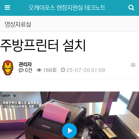
메뉴
오케이포스 현장지원실 테크노트
영상자료실
주방프린터 설치
관리자
0건
168회
25-07-20 01:09
Play