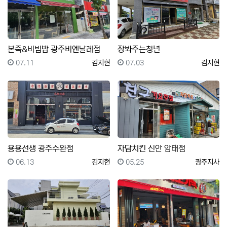
본죽&비빔밥 광주비엔날레점
장봐주는청년
등록일
등록자
등록일
등록자
07.11
김지현
07.03
김지현
용용선생 광주수완점
자담치킨 신안 암태점
등록일
등록자
등록일
등록자
06.13
김지현
05.25
광주지사