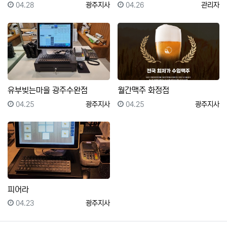
등록일
등록자
등록일
등록자
04.28
광주지사
04.26
관리자
유부빚는마을 광주수완점
월간맥주 화정점
등록일
등록자
등록일
등록자
04.25
광주지사
04.25
광주지사
피어라
등록일
등록자
04.23
광주지사