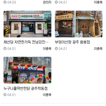
등록일
등록자
등록일
등록자
04.03
관리자
04.01
이종묵
채선당 자연한가득 전남강진청자점
부엉이산장 광주 용봉점
등록일
등록자
등록일
등록자
04.01
이종묵
04.01
이종묵
누구나홀딱반한닭 광주학동점
등록일
등록자
04.01
이종묵