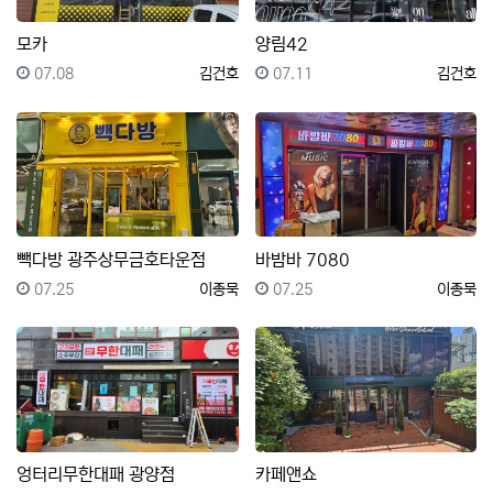
모카
양림42
등록일
등록자
등록일
등록자
07.08
김건호
07.11
김건호
빽다방 광주상무금호타운점
바밤바 7080
등록일
등록자
등록일
등록자
07.25
이종묵
07.25
이종묵
엉터리무한대패 광양점
카페앤쇼