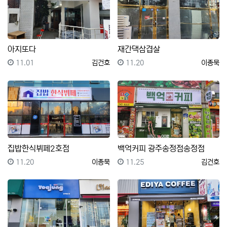
아지또다
재간댁삼겹살
등록일
등록자
등록일
등록자
11.01
김건호
11.20
이종묵
집밥한식뷔페2호점
백억커피 광주송정점송정점
등록일
등록자
등록일
등록자
11.20
이종묵
11.25
김건호