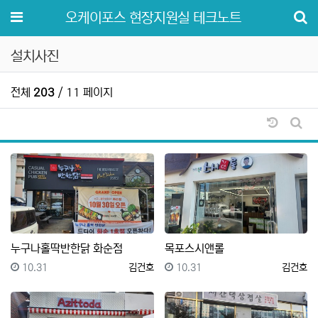
메뉴
오케이포스 현장지원실 테크노트
설치사진
전체
203
/ 11 페이지
날짜순 
게시
누구나홀딱반한닭 화순점
목포스시앤롤
등록일
등록자
등록일
등록자
10.31
김건호
10.31
김건호