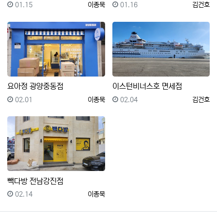
등록일
등록자
등록일
등록자
01.15
이종묵
01.16
김건호
요아정 광양중동점
이스턴비너스호 면세점
등록일
등록자
등록일
등록자
02.01
이종묵
02.04
김건호
빽다방 전남강진점
등록일
등록자
02.14
이종묵