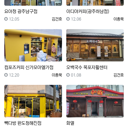
요아정 광주남구점
이디야커피(광주하남점)
등록일
등록자
등록일
등록자
12.05
김건호
12.06
이종묵
컴포즈커피 신가모아엘가점
오백국수 목포자활센터
등록일
등록자
등록일
등록자
12.20
이종묵
01.08
김건호
빽다방 완도청해진점
화열