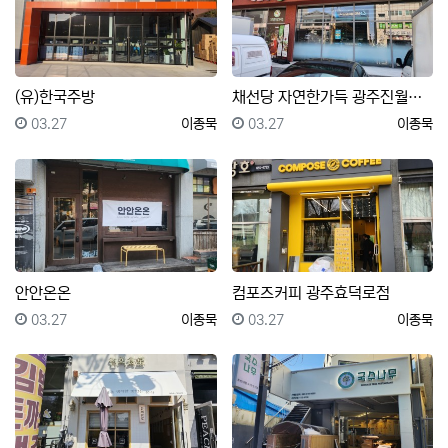
(유)한국주방
채선당 자연한가득 광주진월빅스포점
등록일
등록자
등록일
등록자
03.27
이종묵
03.27
이종묵
안안온온
컴포즈커피 광주효덕로점
등록일
등록자
등록일
등록자
03.27
이종묵
03.27
이종묵