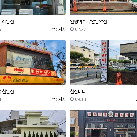
 해남점
인쌩맥주 무안남악점
일
등록자
등록일
5
광주지사
02.27
주첨단점
칠산바다
일
등록자
등록일
8
광주지사
09.13