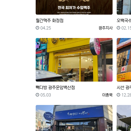
월간맥주 화정점
오백국수
등록일
등록자
등록
04.25
광주지사
02.1
빽다방 광주운암벽산점
시선 광
등록일
등록자
등록
05.03
이종묵
12.2