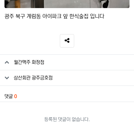
광주 북구 계림동 아이파크 앞 한식술집 입니다
SNS 공유
관련자료
월간맥주 화정점
삼산회관 광주금호점
댓글
0
등록된 댓글이 없습니다.