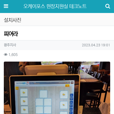
메뉴
오케이포스 현장지원실 테크노트
설치사진
피어라
작성자 정보
작성
작성일
광주지사
2023.04.23 19:01
컨텐츠 정보
조회
1,605
본문