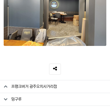
SNS 공유
관련자료
프랭크버거 광주오치사거리점
밍구루