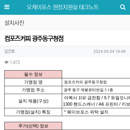
메뉴
오케이포스 현장지원실 테크노트
설치사진
컴포즈커피 광주동구청점
작성자 정보
작성
작성일
김건호
2024.04.04 16:49
컨텐츠 정보
조회
1,972
본문
필수 정보
가맹점 명
컴포즈커피 광주동구청점
가맹점 주소
광주 동구 제봉로82번길 3 1층
아펙사 1대/ 금전함 / 9.7 듀얼모니터(터
설치 제품(구성)
1300 핸드스캐너 / A6 프린터 / 키
가맹점(설치) 특징
*
웨이브포스 위탁 설치
추가(선택) 정보