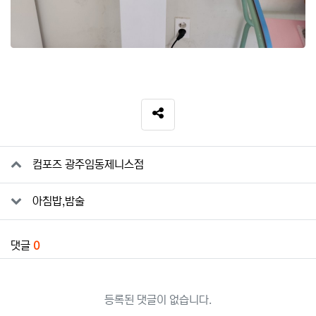
SNS 공유
관련자료
컴포즈 광주임동제니스점
아침밥,밤술
댓글
0
등록된 댓글이 없습니다.