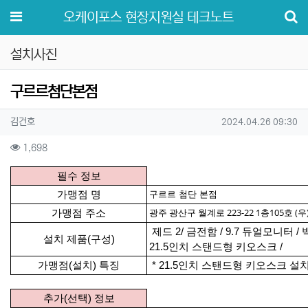
메뉴
오케이포스 현장지원실 테크노트
설치사진
구르르첨단본점
작성자 정보
작성
작성일
김건호
2024.04.26 09:30
컨텐츠 정보
조회
1,698
본문
필수 정보
가맹점 명
구르르 첨단 본점
광주 광산구 월계로 223-22 1층105호 (우)
가맹점 주소
제드 2/ 금전함 / 9.7 듀얼모니터 / 
설치 제품(구성)
21.5인치 스탠드형 키오스크 /
가맹점(설치) 특징
* 21.5인치 스탠드형 키오스크 설치
추가(선택) 정보