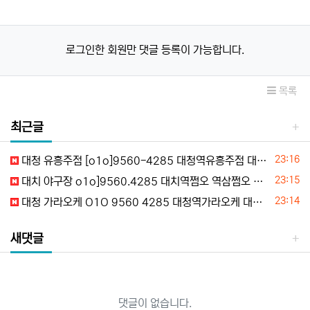
로그인한 회원만 댓글 등록이 가능합니다.
목록
최근글
등록일
23:16
대청 유흥주점 [o1o]9560-4285 대청역유흥주점 대청동유흥주점 대청야구장 대청하이퍼블릭 시세문의
등록일
23:15
대치 야구장 o1o]9560.4285 대치역쩜오 역삼쩜오 대치동쩜오 선릉쩜오 예약문의
등록일
23:14
대청 가라오케 O1O 9560 4285 대청역가라오케 대청동가라오케 대청룸싸롱 대청풀사롱 초이스정보
새댓글
댓글이 없습니다.