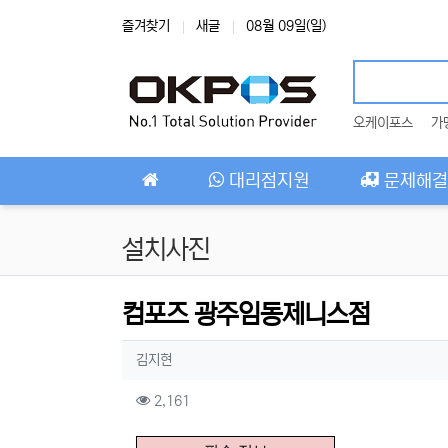
상단 네비
즐겨찾기
새글
08월 09일(일)
오케이포스
가
메인 메뉴
대리점지원
문제해결
설치사진
컴포즈 광주임동제니스점
작성자 정보
작성
김지현
컨텐츠 정보
조회
2,161