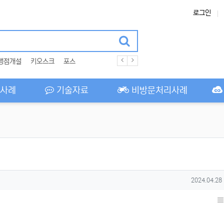
로그인
맹점개설
키오스크
포스
사례
기술자료
비방문처리사례
작성일
2024.04.28