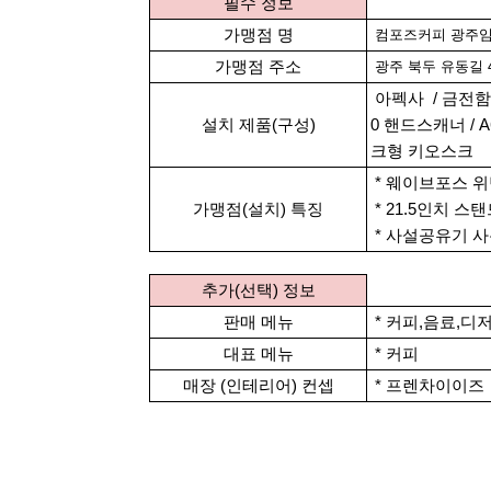
본문
필수 정보
가맹점 명
컴포즈커피 광주
가맹점 주소
광주 북두 유동길 46
아펙사 / 금전함 / 
설치 제품(구성)
0 핸드스캐너 / A
크형 키오스크
*
웨이브포스 위
가맹점(설치) 특징
* 21.5인치 스
* 사설공유기 
추가(선택) 정보
판매 메뉴
* 커피,음료,디
대표 메뉴
* 커피
매장 (인테리어) 컨셉
* 프렌차이이즈