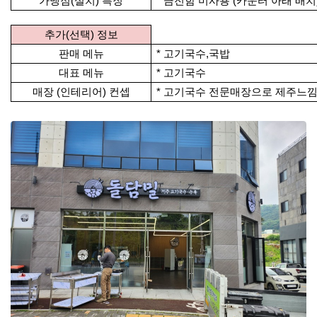
가맹점(설치) 특징
* 금전함 미사용 (카운터 아래 배치
추가(선택) 정보
판매 메뉴
* 고기국수,국밥
대표 메뉴
* 고기국수
매장 (인테리어) 컨셉
* 고기국수 전문매장으로 제주느