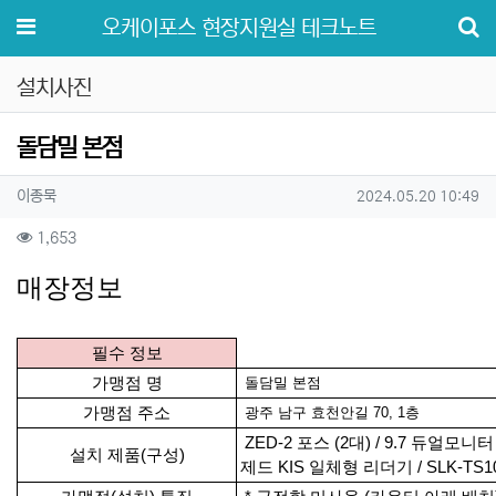
메뉴
오케이포스 현장지원실 테크노트
설치사진
돌담밀 본점
작성자 정보
작성
작성일
이종묵
2024.05.20 10:49
컨텐츠 정보
조회
1,653
본문
매장정보
필수 정보
가맹점 명
돌담밀 본점
가맹점 주소
광주 남구 효천안길 70, 1층
ZED-2 포스 (2대) / 9.7 듀얼모니터
설치 제품(구성)
제드 KIS 일체형 리더기 / SLK-T