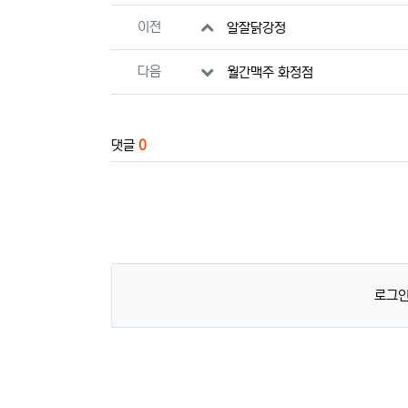
관련자료
이전
알잘닭강정
다음
월간맥주 화정점
댓글
0
로그인