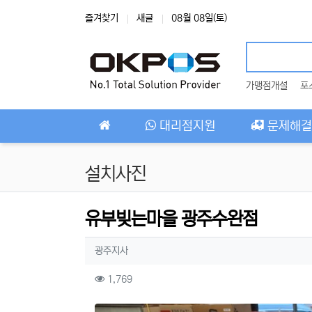
상단 네비
즐겨찾기
새글
08월 08일(토)
가맹점개설
포
메인 메뉴
대리점지원
문제해결
설치사진
유부빚는마을 광주수완점
작성자 정보
작성
광주지사
컨텐츠 정보
조회
1,769