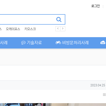
로그인
스
오케이포스
키오스크
사례
기술자료
비방문처리사례
작성일
2023.04.25