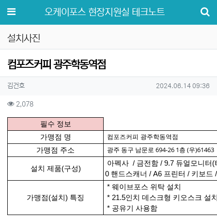
메뉴
오케이포스 현장지원실 테크노트
설치사진
컴포즈커피 광주학동역점
작성자 정보
작성
작성일
김건호
2024.06.14 09:36
컨텐츠 정보
조회
2,078
본문
필수 정보
가맹점 명
컴포즈커피 광주학동역점
광주 동구 남문로 694-26 1층 (우)61463
가맹점 주소
아펙사 / 금전함 / 9.7 듀얼모니터(터치O
설치 제품(구성)
0 핸드스캐너 / A6 프린터 / 키보드
*
웨이브포스 위탁 설치
가맹점(설치) 특징
* 21.5인치 데스크형 키오스크 설치
* 공유기 사용함