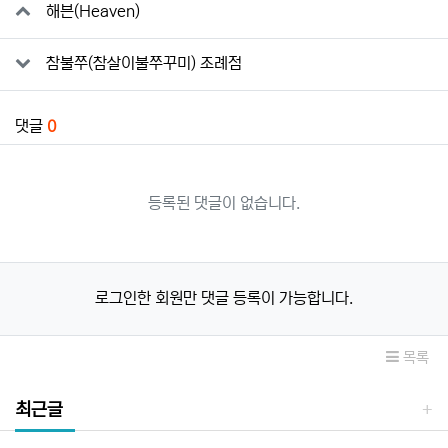
관련자료
해븐(Heaven)
참불쭈(참살이불쭈꾸미) 조례점
댓글
0
등록된 댓글이 없습니다.
로그인한 회원만 댓글 등록이 가능합니다.
목록
최근글