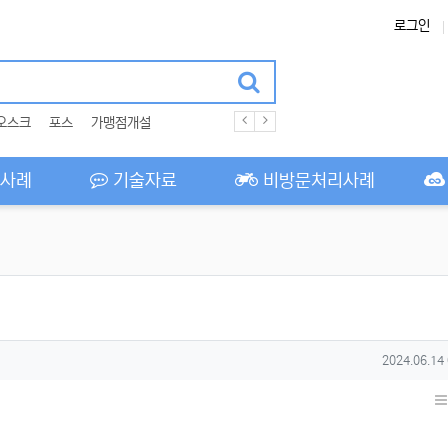
로그인
오스크
포스
가맹점개설
사례
기술자료
비방문처리사례
작성일
2024.06.14