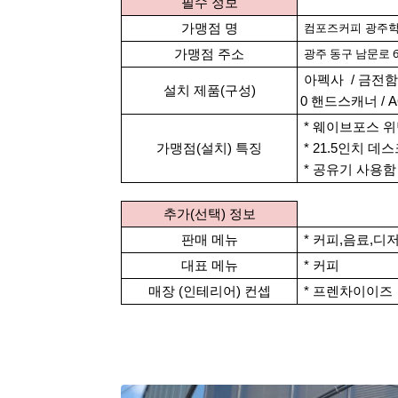
본문
필수 정보
가맹점 명
컴포즈커피 광주
광주 동구 남문로 694
가맹점 주소
아펙사 / 금전함 / 
설치 제품(구성)
0 핸드스캐너 / 
*
웨이브포스 위
가맹점(설치) 특징
* 21.5인치 데
* 공유기 사용함
추가(선택) 정보
판매 메뉴
* 커피,음료,디
대표 메뉴
* 커피
매장 (인테리어) 컨셉
* 프렌차이이즈