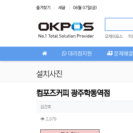
상단 네비
즐겨찾기
새글
08월 07일(금)
오케이포스
키
메인 메뉴
대리점지원
문제해결
설치사진
컴포즈커피 광주학동역점
작성자 정보
작성
김건호
컨텐츠 정보
조회
2,079