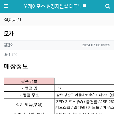
메뉴
오케이포스 현장지원실 테크노트
설치사진
모카
작성자 정보
작성
작성일
김건호
2024.07.08 09:39
컨텐츠 정보
조회
1,792
본문
매장정보
필수 정보
가맹점 명
모카
가맹점 주소
광주 광산구 어등대로 449 카페모카 (선
ZED-2 포스 (W) / 금전함 / JSF
설치 제품(구성)
키오스크 / 멀티탭 / 키보드 / 마우스