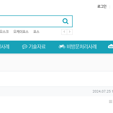
로그인
오스크
오케이포스
포스
결사례
기술자료
비방문처리사례
작성일
2024.07.25 