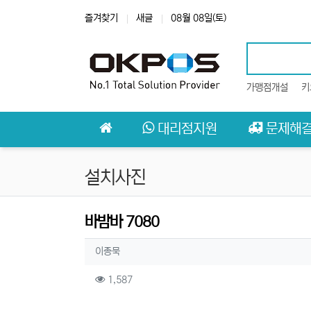
상단 네비
즐겨찾기
새글
08월 08일(토)
가맹점개설
키
메인 메뉴
대리점지원
문제해
설치사진
바밤바 7080
작성자 정보
작성
이종묵
컨텐츠 정보
조회
1,587