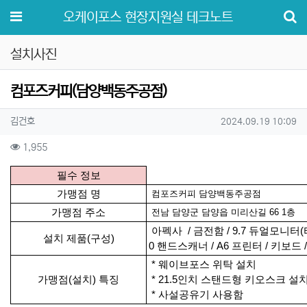
메뉴
오케이포스 현장지원실 테크노트
설치사진
컴포즈커피(담양백동주공점)
작성자 정보
작성
작성일
김건호
2024.09.19 10:09
컨텐츠 정보
조회
1,955
본문
필수 정보
가맹점 명
컴포즈커피 담양백동주공점
가맹점 주소
전남 담양군 담양읍 미리산길 66 1층
아펙사 / 금전함 / 9.7 듀얼모니터(터치O
설치 제품(구성)
0 핸드스캐너 / A6 프린터 / 키보드
*
웨이브포스 위탁 설치
가맹점(설치) 특징
* 21.5인치 스탠드형 키오스크 설
* 사설공유기 사용함