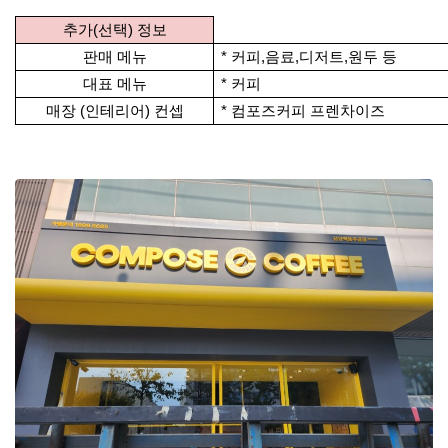
추가(선택) 정보
판매 메뉴
* 커피,음료,디저트,원두 등
대표 메뉴
* 커피
매장 (인테리어) 컨셉
* 컴포즈커피 프렌차이즈