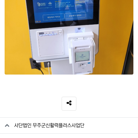
SNS 공유
관련자료
사단법인 무주군신활력플러스사업단