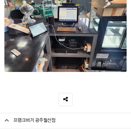
SNS 공유
관련자료
프랭크버거 광주월산점