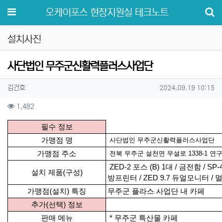
메뉴
오케이포스 현장지원실 테크노트
설치사진
사단법인 무주군신활력플러스사업단
작성자 정보
작성
작성일
김건호
2024.09.19 10:15
컨텐츠 정보
조회
1,482
본문
필수 정보
가맹점 명
사단법인 무주군신활력플러스사업단
가맹점 주소
전북 무주군 설천면 무설로 1338-1 연구
ZED-2 포스 (B) 1대 / 금전함 / SP
설치 제품(구성)
방프린터 / ZED 9.7 듀얼모니터 / 
가맹점(설치) 특징
무주군 플라스 사업단 내 카페
추가(선택) 정보
판매 메뉴
* 무주군 특산물 카페