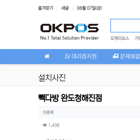
상단 네비
즐겨찾기
새글
08월 07일(금)
오케이포스
가
메인 메뉴
대리점지원
문제해결
설치사진
빽다방 완도청해진점
작성자 정보
작성
이종묵
컨텐츠 정보
조회
1,438