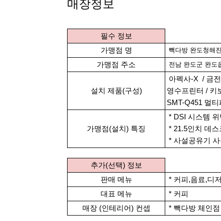
본문
매장정보
필수 정보
가맹점 명
빽다방 완도청해
가맹점 주소
전남 완도군 완도읍
아펙사-X / 금전함
설치 제품(구성)
영수프린터 / 키보
SMT-Q451 멀
*
DSI 시스템 
가맹점(설치) 특징
* 21.5인치 
* 사설공유기 사용
추가(선택) 정보
판매 메뉴
* 커피,음료,디
대표 메뉴
* 커피
매장 (인테리어) 컨셉
* 빽다방 체인