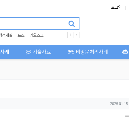
로그인
맹점개설
포스
키오스크
사례
기술자료
비방문처리사례
작성일
2025.01.15