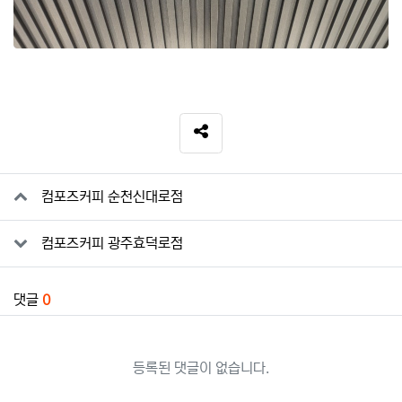
SNS 공유
관련자료
컴포즈커피 순천신대로점
컴포즈커피 광주효덕로점
댓글
0
등록된 댓글이 없습니다.