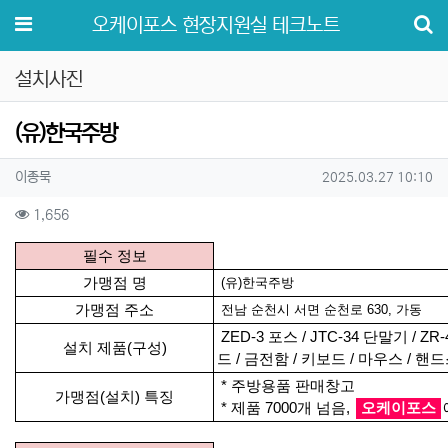
메뉴
오케이포스 현장지원실 테크노트
설치사진
(유)한국주방
작성자 정보
작성
작성일
이종묵
2025.03.27 10:10
컨텐츠 정보
조회
1,656
본문
필수 정보
가맹점 명
(유)한국주방
가맹점 주소
전남 순천시 서면 순천로 630, 가동
ZED-3 포스 / JTC-34 단말기 / 
설치 제품(구성)
드 / 금전함 / 키보드 / 마우스 / 
* 주방용품 판매창고
가맹점(설치) 특징
* 제품 7000개 넘음,
오케이포스