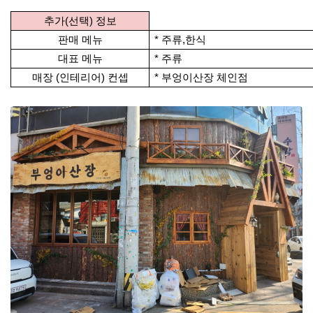
추가(선택) 정보
판매 메뉴
* 주류,한식
대표 메뉴
* 주류
매장 (인테리어) 컨셉
*
부엉이산장 체인점