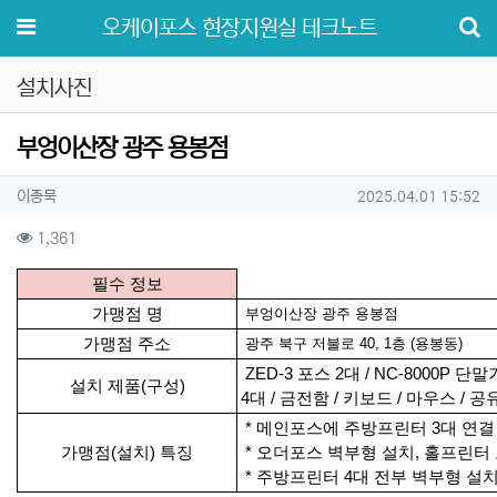
메뉴
오케이포스 현장지원실 테크노트
설치사진
부엉이산장 광주 용봉점
작성자 정보
작성
작성일
이종묵
2025.04.01 15:52
컨텐츠 정보
조회
1,361
본문
필수 정보
가맹점 명
부엉이산장 광주 용봉점
가맹점 주소
광주 북구 저불로 40, 1층 (용봉동)
ZED-3 포스 2대 / NC-8000P 단말
설치 제품(구성)
4대
/ 금전함 / 키보드 / 마우스 / 
* 메인포스에 주방프린터 3대 연결
가맹점(설치) 특징
* 오더포스 벽부형 설치, 홀프린터
* 주방프린터 4대 전부 벽부형 설