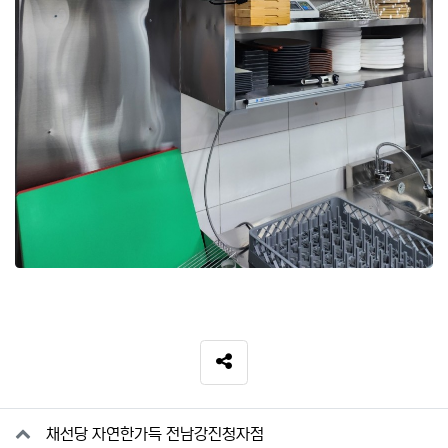
SNS 공유
관련자료
채선당 자연한가득 전남강진청자점