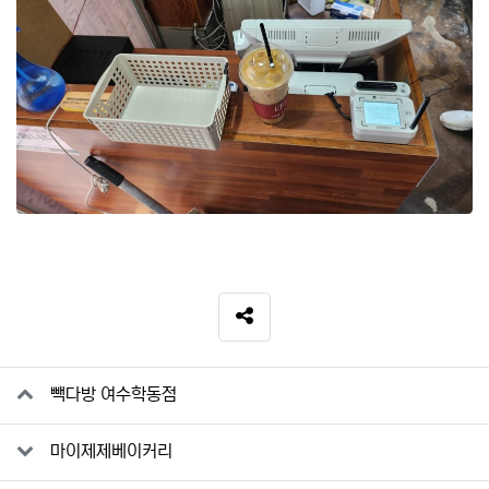
SNS 공유
관련자료
빽다방 여수학동점
마이제제베이커리