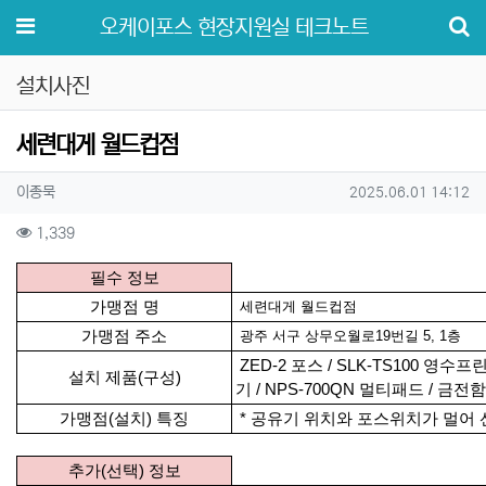
메뉴
오케이포스 현장지원실 테크노트
설치사진
세련대게 월드컵점
작성자 정보
작성
작성일
이종묵
2025.06.01 14:12
컨텐츠 정보
조회
1,339
본문
필수 정보
가맹점 명
세련대게 월드컵점
가맹점 주소
광주 서구 상무오월로19번길 5, 1층
ZED-2 포스 / SLK-TS100 영수프린
설치 제품(구성)
기
/ NPS-700QN 멀티패드 / 금전함
가맹점(설치) 특징
* 공유기 위치와 포스위치가 멀어 
추가(선택) 정보