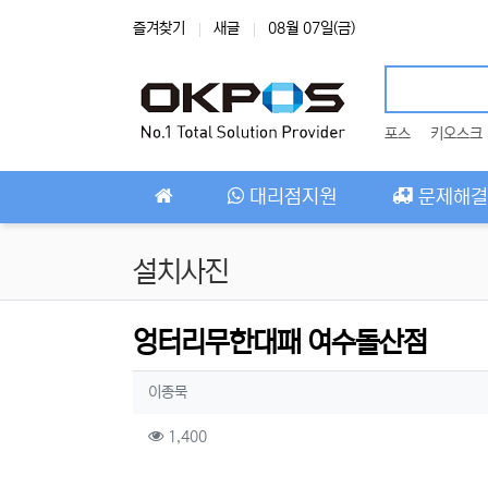
상단 네비
즐겨찾기
새글
08월 07일(금)
포스
키오스크
메인 메뉴
대리점지원
문제해결
설치사진
엉터리무한대패 여수돌산점
작성자 정보
작성
이종묵
컨텐츠 정보
조회
1,400