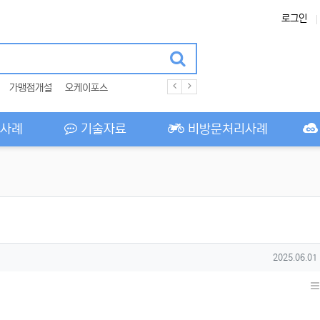
로그인
가맹점개설
오케이포스
사례
기술자료
비방문처리사례
작성일
2025.06.01