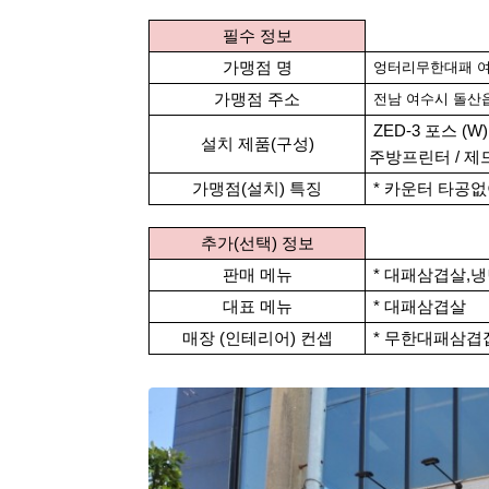
본문
필수 정보
가맹점 명
엉터리무한대패 
가맹점 주소
전남 여수시 돌산읍 
ZED-3 포스 (W)
설치 제품(구성)
주방프린터 / 제드
가맹점(설치) 특징
* 카운터 타공
추가(선택) 정보
판매 메뉴
* 대패삼겹살,냉
대표 메뉴
* 대패삼겹살
매장 (인테리어) 컨셉
* 무한대패삼겹