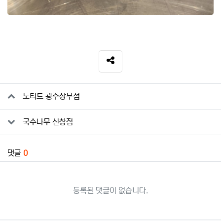
SNS 공유
관련자료
노티드 광주상무점
국수나무 신창점
댓글
0
등록된 댓글이 없습니다.