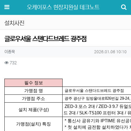
메뉴
오케이포스 현장지원실 테크노트
설치사진
글로우서울 스탠다드브레드 광주점
작성자 정보
작성
작성일
이종묵
2026.01.06 10:10
컨텐츠 정보
조회
732
본문
필수 정보
가맹점 명
글로우서울 스탠다드브레드 광주점
가맹점 주소
광주 광산구 임방울대로826번길 29-24,
ZED-3 포스 2대 / ZED-3 9.7 듀얼
설치 제품(구성)
드 2대 / SLK-TS100 프린터 3대 
* 통신사 공유기와 IPTIME 유선
가맹점(설치) 특징
* 첫 설치에 금전함 설치하였다가