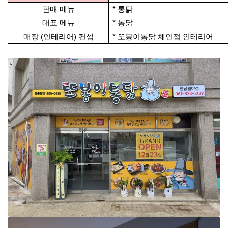
판매 메뉴
* 통닭
대표 메뉴
* 통닭
매장 (인테리어) 컨셉
* 또봉이통닭 체인점 인테리어