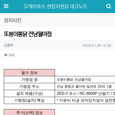
메뉴
오케이포스 현장지원실 테크노트
설치사진
또봉이통닭 전남월야점
작성자 정보
작성
작성일
이종묵
2026.01.06 12:28
컨텐츠 정보
조회
948
본문
필수 정보
가맹점 명
또봉이통닭 전남월야점
가맹점 주소
전남 함평군 월야면 밀재로 1514, 1층
설치 제품(구성)
ZED-2 포스 / NC-8000P 단말기
가맹점(설치) 특징
* 카운터 타공 되어있지않아 금전
추가(선택) 정보