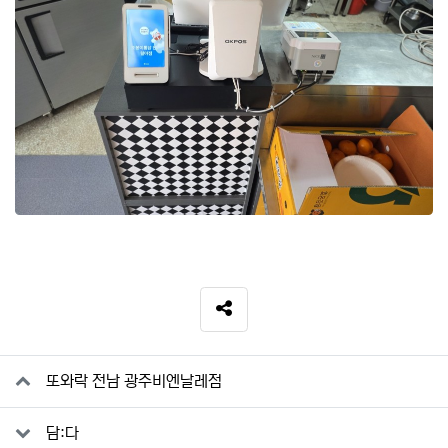
SNS 공유
관련자료
또와락 전남 광주비엔날레점
담:다