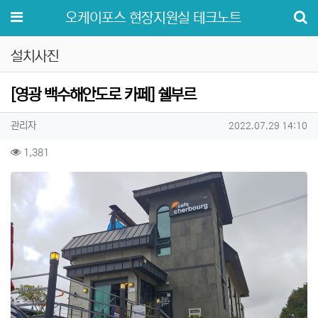
메뉴
오케이포스 현장지원실 테크노트
설치사진
[영광 백수해안도로 카페] 쉘부르
작성자 정보
작성
작성일
관리자
2022.07.29 14:10
컨텐츠 정보
조회
1,381
본문