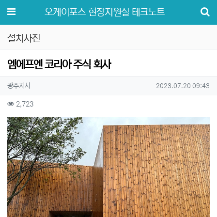
메뉴
오케이포스 현장지원실 테크노트
설치사진
엠에프엔 코리아 주식 회사
작성자 정보
작성
작성일
광주지사
2023.07.20 09:43
컨텐츠 정보
조회
2,723
본문