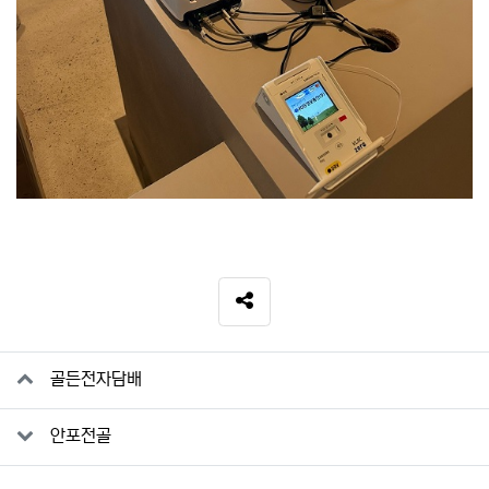
SNS 공유
관련자료
골든전자담배
안포전골