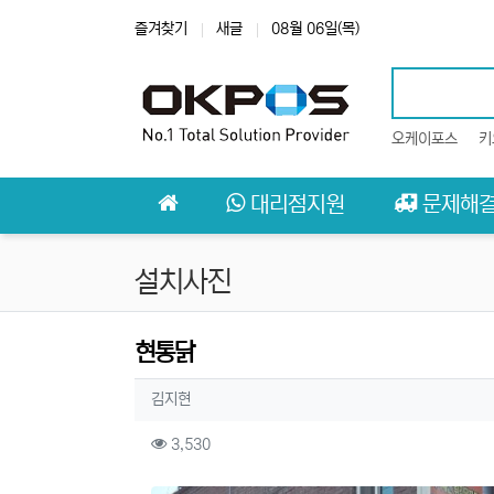
상단 네비
즐겨찾기
새글
08월 06일(목)
오케이포스
키
메인 메뉴
대리점지원
문제해
설치사진
현통닭
작성자 정보
작성
김지현
컨텐츠 정보
조회
3,530