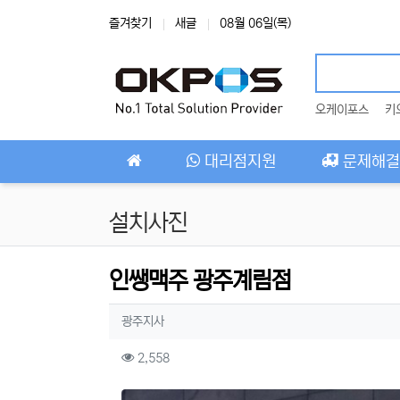
상단 네비
즐겨찾기
새글
08월 06일(목)
오케이포스
키
메인 메뉴
대리점지원
문제해결
설치사진
인쌩맥주 광주계림점
작성자 정보
작성
광주지사
컨텐츠 정보
조회
2,558