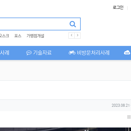
로그인
오스크
포스
가맹점개설
사례
기술자료
비방문처리사례
작성일
2023.08.21