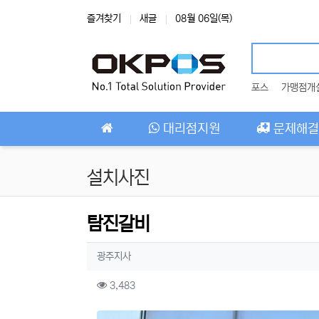
상단 네비
즐겨찾기
새글
08월 06일(목)
포스
가맹점개
메인 메뉴
대리점지원
문제해결
설치사진
탐진갈비
작성자 정보
작성
광주지사
컨텐츠 정보
조회
3,483