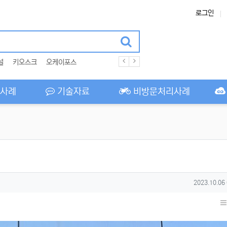
로그인
설
키오스크
오케이포스
사례
기술자료
비방문처리사례
작성일
2023.10.06