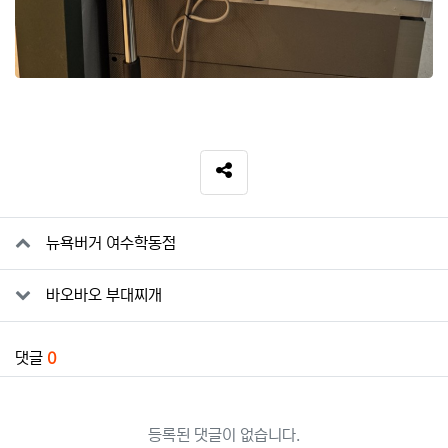
SNS 공유
관련자료
뉴욕버거 여수학동점
바오바오 부대찌개
댓글
0
등록된 댓글이 없습니다.