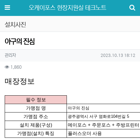
메뉴
오케이포스 현장지원실 테크노트
설치사진
아구의 진심
작성자 정보
작성
작성일
관리자
2023.10.13 18:12
컨텐츠 정보
조회
1,860
본문
매장정보
필수 정보
가맹점 명
아구의 진심
가맹점 주소
광주광역시 서구 염화로104번길 5
설치 제품(구성)
메이포스 + 주문포스 + 주방프린터 
가맹점(설치) 특징
플러스오더 사용