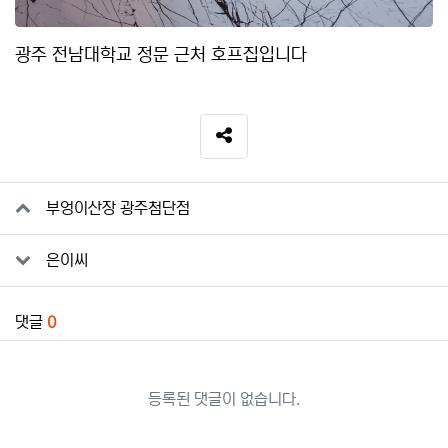
광주 전남대학교 정문 근처 호프집입니다
SNS 공유
관련자료
부엉이산장 광주첨단점
은이씨
댓글
0
등록된 댓글이 없습니다.