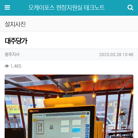
메뉴
오케이포스 현장지원실 테크노트
설치사진
대주당가
작성자 정보
작성
작성일
광주지사
2023.03.28 13:46
컨텐츠 정보
조회
1,465
본문