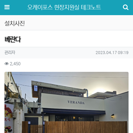
메뉴
오케이포스 현장지원실 테크노트
설치사진
베란다
작성자 정보
작성
작성일
관리자
2023.04.17 09:19
컨텐츠 정보
조회
2,450
본문