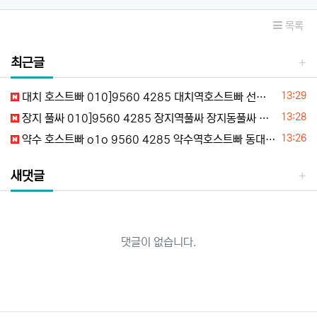
목록
최근글
등록일
13:29
대치 호스트빠 010]9560 4285 대치역호스트빠 선릉호스트빠 역삼호스트빠 대치동호스트빠 초이스정보
등록일
13:28
장지 풀싸 010]9560 4285 장지역풀싸 장지동풀싸 장지노래방 장지야구장 추천
등록일
13:26
약수 호스트빠 o1o 9560 4285 약수역호스트빠 동대문호스트빠 신당호스트빠 약수셔츠룸 추천
새댓글
댓글이 없습니다.