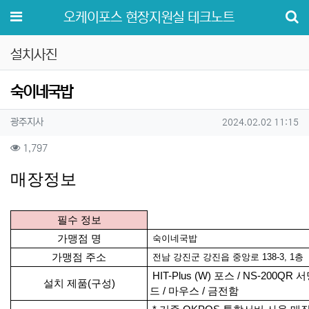
메뉴
오케이포스 현장지원실 테크노트
설치사진
숙이네국밥
작성자 정보
작성
작성일
광주지사
2024.02.02 11:15
컨텐츠 정보
조회
1,797
본문
매장정보
필수 정보
가맹점 명
숙이네국밥
가맹점 주소
전남 강진군 강진읍 중앙로 138-3, 1층
HIT-Plus (W) 포스 / NS-200Q
설치 제품(구성)
드 / 마우스 / 금전함