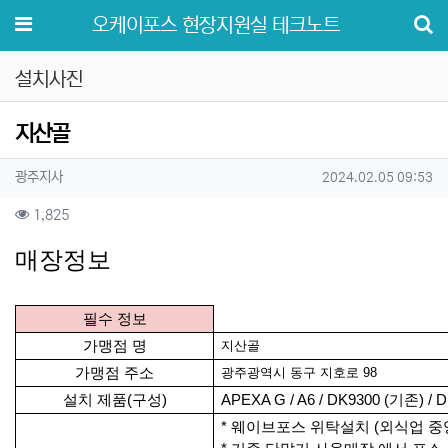
메뉴
오케이포스 현장지원실 테크노트
설치사진
지산골
작성자 정보
작성
작성일
광주지사
2024.02.05 09:53
컨텐츠 정보
조회
1,825
본문
매장정보
필수 정보
가맹점 명
지산골
가맹점 주소
광주광역시 동구 지호로 98
설치 제품(구성)
APEXA G / A6 / DK9300 (기존) / 
* 웨이브포스 위탁설치 (외식업 중