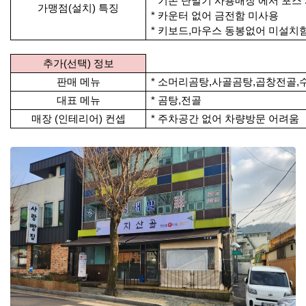
* 기존 단말기 사용매장 에서 포
가맹점(설치) 특징
* 카운터 없어 금전함 미사용
* 키보드,마우스 동봉없어 미설치
추가(선택) 정보
판매 메뉴
* 소머리곰탕,사골곰탕,곱창전골,
대표 메뉴
* 곰탕,전골
매장 (인테리어) 컨셉
* 주차공간 없어 차량방문 어려움