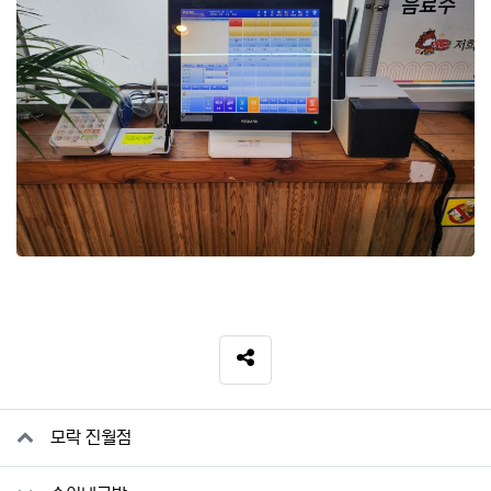
SNS 공유
관련자료
모락 진월점