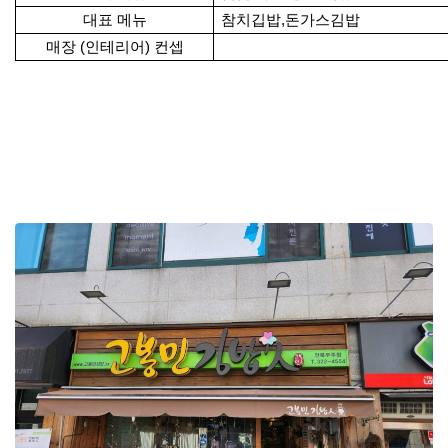
대표 메뉴
참치깁밥,돈가스김밥
매장 (인테리어) 컨셉