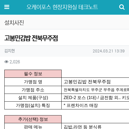
메뉴
오케이포스 현장지원실 테크노트
설치사진
고봉민김밥 전북무주점
작성자 정보
작성
작성일
김지현
2024.03.21 13:39
컨텐츠 정보
조회
2,026
본문
필수 정보
고봉민김밥 전북무주점
가맹점 명
가맹점 주소
전북특별자치도 무주군 무주읍 주계로8
설치 제품(구성)
ZED-2 포스 (1대) / 금전함 외..
가맹점(설치) 특징
* 프렌차이즈 매장
추가(선택) 정보
판매 메뉴
김밥,라면 등 분식류