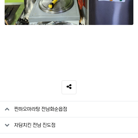
SNS 공유
관련자료
찐하오마라탕 전남화순읍점
자담치킨 전남 진도점