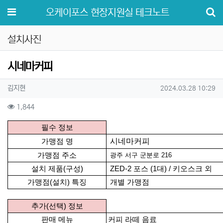
메뉴
오케이포스 현장지원실 테크노트
설치사진
시네마커피
작성자 정보
작성
작성일
김지현
2024.03.28 10:29
컨텐츠 정보
조회
1,844
본문
필수 정보
시네마커피
가맹점 명
가맹점 주소
광주 서구 군분로 216
설치 제품(구성)
ZED-2 포스 (1대) / 키오스크 외
가맹점(설치) 특징
개별 가맹점
추가(선택) 정보
판매 메뉴
커피 라떼 음료