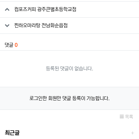
관련자료
컴포즈커피 광주큰별초등학교점
찐하오마라탕 전남화순읍점
댓글
0
등록된 댓글이 없습니다.
로그인한 회원만 댓글 등록이 가능합니다.
목록
최근글