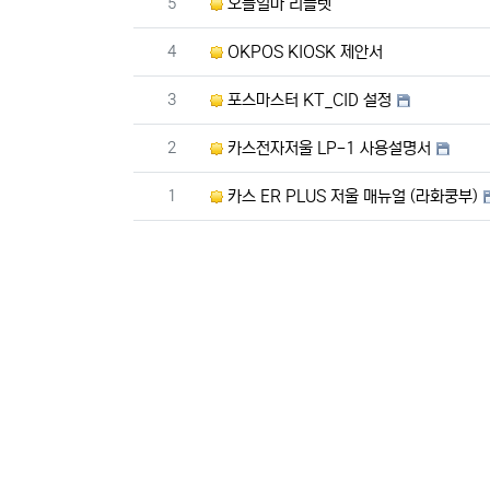
번호
5
오늘얼마 리플렛
번호
4
OKPOS KIOSK 제안서
번호
3
포스마스터 KT_CID 설정
번호
2
카스전자저울 LP-1 사용설명서
번호
1
카스 ER PLUS 저울 매뉴얼 (라화쿵부)