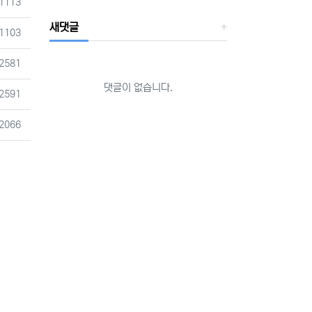
조회
1113
새댓글
조회
1103
조회
2581
댓글이 없습니다.
조회
2591
조회
2066