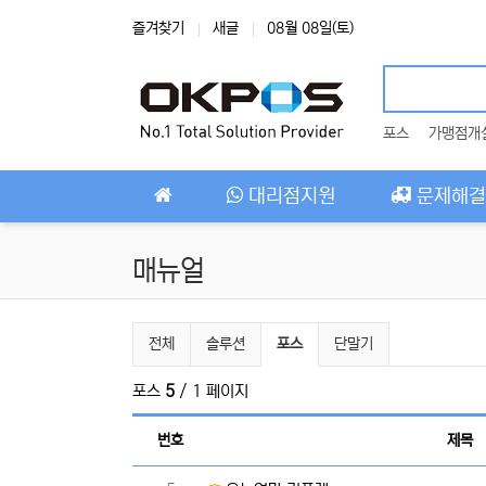
상단 네비
즐겨찾기
새글
08월 08일(토)
포스
가맹점개
메인 메뉴
대리점지원
문제해결
매뉴얼
매뉴얼 분류 목록
현재 분류
전체
솔루션
포스
단말기
포스
5
/ 1 페이지
번호
제목