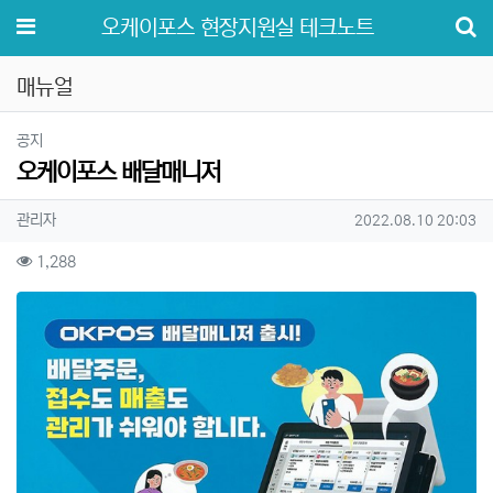
메뉴
오케이포스 현장지원실 테크노트
매뉴얼
분류
공지
오케이포스 배달매니저
작성자 정보
작성
작성일
관리자
2022.08.10 20:03
컨텐츠 정보
조회
1,288
본문