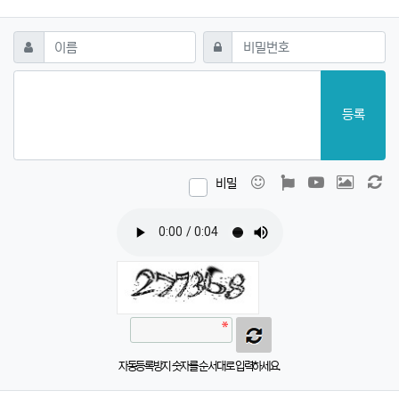
댓글쓰기
필수
필수
이름
비밀번호
등록
이모티콘
폰트어썸
동영상
이미지
새
비밀
자동등록방지 숫자를 순서대로 입력하세요.