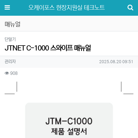
메뉴
오케이포스 현장지원실 테크노트
매뉴얼
분류
단말기
JTNET C-1000 스와이프 매뉴얼
작성자 정보
작성
작성일
관리자
2025.08.20 09:51
컨텐츠 정보
조회
908
본문