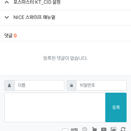
포스마스터 KT_CID 설정
NICE 스와이프 매뉴얼
댓글
0
등록된 댓글이 없습니다.
댓글쓰기
필수
필수
이름
비밀번호
등록
이모티콘
폰트어썸
동영상
이미지
새
비밀