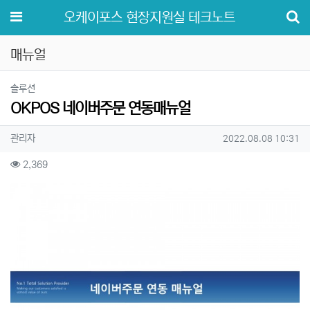
메뉴
오케이포스 현장지원실 테크노트
매뉴얼
분류
솔루션
OKPOS 네이버주문 연동매뉴얼
작성자 정보
작성
작성일
관리자
2022.08.08 10:31
컨텐츠 정보
조회
2,369
본문