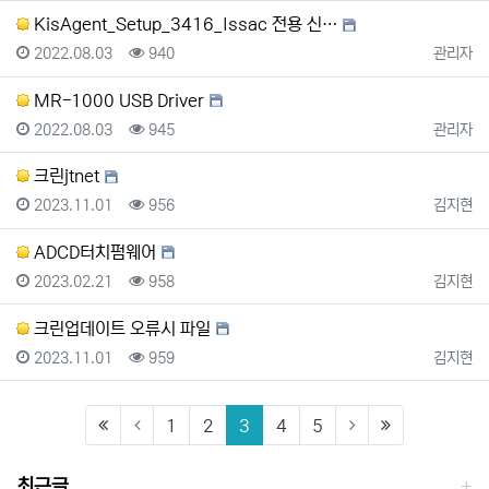
KisAgent_Setup_3416_Issac 전용 신…
등록일
조회
등록자
2022.08.03
940
관리자
MR-1000 USB Driver
등록일
조회
등록자
2022.08.03
945
관리자
크린jtnet
등록일
조회
등록자
2023.11.01
956
김지현
ADCD터치펌웨어
등록일
조회
등록자
2023.02.21
958
김지현
크린업데이트 오류시 파일
등록일
조회
등록자
2023.11.01
959
김지현
(first)
(current)
(last)
1
2
3
4
5
최근글