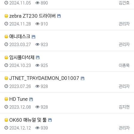
등록일
조회
등록자
2024.11.05
890
김건호
zebra ZT230 드라이버
등록일
조회
등록자
2024.11.28
910
관리자
애니데스크
등록일
조회
등록자
2023.03.27
923
관리자
임시폴더삭제
등록일
조회
등록자
2024.10.23
925
이종묵
JTNET_TPAYDAEMON_D01007
등록일
조회
등록자
2023.07.26
928
관리자
HD Tune
등록일
조회
등록자
2023.12.08
928
김지현
OK60 매뉴얼 및 툴
등록일
조회
등록자
2024.12.12
939
관리자