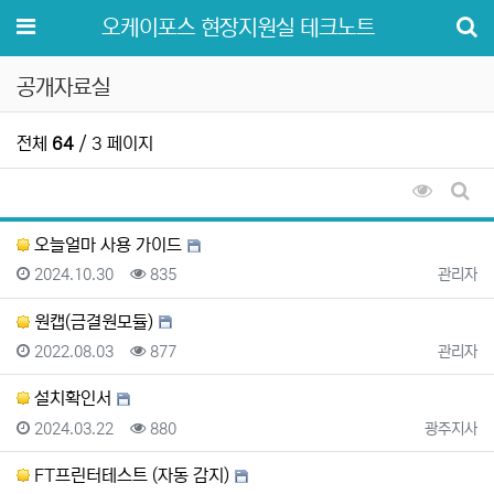
메뉴
오케이포스 현장지원실 테크노트
공개자료실
전체
64
/ 3 페이지
조회순 
게시
오늘얼마 사용 가이드
등록일
조회
등록자
2024.10.30
835
관리자
원캡(금결원모듈)
등록일
조회
등록자
2022.08.03
877
관리자
설치확인서
등록일
조회
등록자
2024.03.22
880
광주지사
FT프린터테스트 (자동 감지)