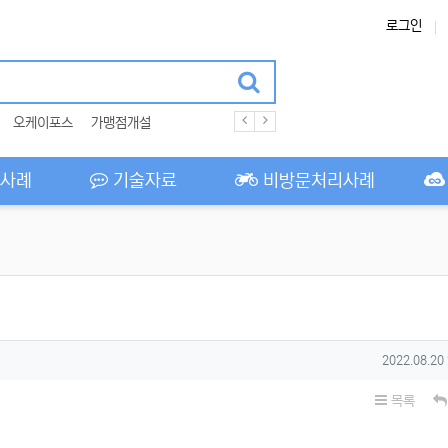
로그인
오케이포스
가맹점개설
사례
기술자료
비방문처리사례
작성일
2022.08.20
목록