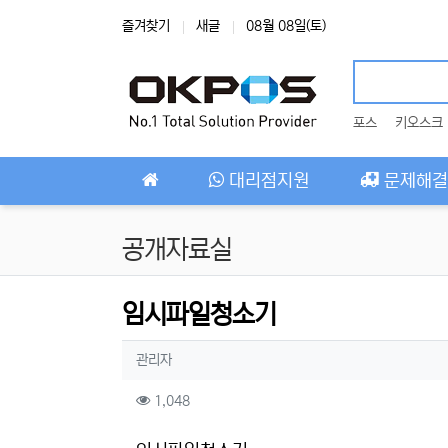
상단 네비
즐겨찾기
새글
08월 08일(토)
포스
키오스크
메인 메뉴
대리점지원
문제해결
공개자료실
임시파일청소기
작성자 정보
작성
관리자
컨텐츠 정보
조회
1,048