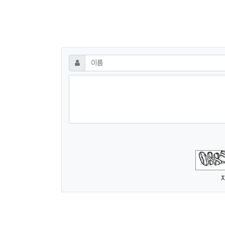
댓글쓰기
필수
이름
숫자음성듣기
새로고침