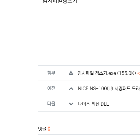
본문
임시파일청소기
관련자료
파일크기
첨부
임시파일 청소기.exe
(155.0K)
이전
NICE NS-100(U) 서먕패드 드
다음
나이스 최신 DLL
댓글
0