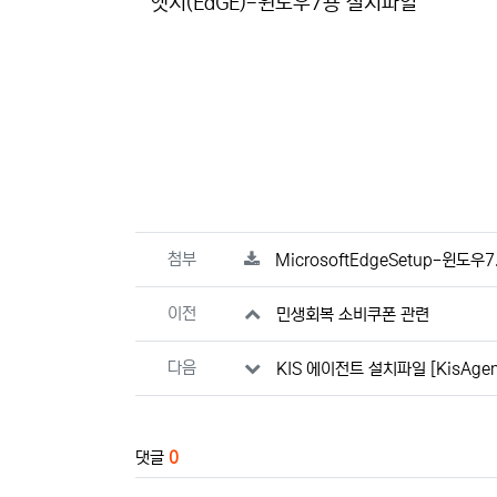
본문
엣지(EdGE)-윈도우7용 설치파일
관련자료
첨부
MicrosoftEdgeSetup-윈도우7
이전
민생회복 소비쿠폰 관련
다음
KIS 에이전트 설치파일 [KisAgent
댓글
0