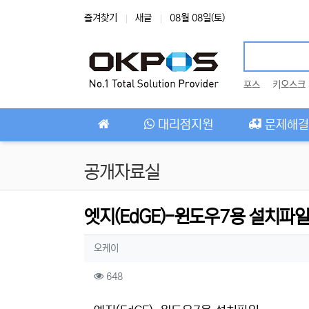
상단 네비
즐겨찾기
새글
08월 08일(토)
포스
키오스크
메인 메뉴
대리점지원
문제해결
공개자료실
엣지(EdGE)-윈도우7용 설치파
작성자 정보
작성
오케이
컨텐츠 정보
조회
648