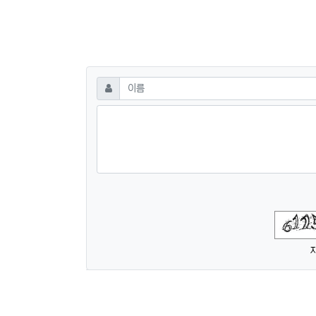
댓글쓰기
필수
이름
숫자음성듣기
새로고침