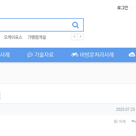
로그인
오케이포스
가맹점개설
사례
기술자료
비방문처리사례
일
작성일
2025.07.23
목록