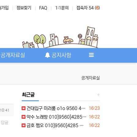
원가입
정보찾기
FAQ
1:1문의
접속자 54 (
6
)
공개자료실
공지사항
공개자료실
최근글
등록일
건대입구 미러룸 o1o 9560 4285 건대입구역미러룸 건대미러룸 건대입구노래방 건대입구하이퍼블릭 초이스정보
16:23
 10:41
등록일
약수 노래방 010]9560]4285 약수역노래방 신당노래방 동대문노래방 약수미러룸 실시간문의
16:22
답글
등록일
금호 쩜오 010]9560]4285 금호역쩜오 옥수쩜오 압구정쩜오 금호룸싸롱 예약문의
16:22