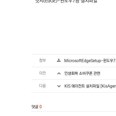
본문
엣지(EdGE)-윈도우7용 설치파일
관련자료
첨부
MicrosoftEdgeSetup-윈도우7
이전
민생회복 소비쿠폰 관련
다음
KIS 에이전트 설치파일 [KisAgent
댓글
0