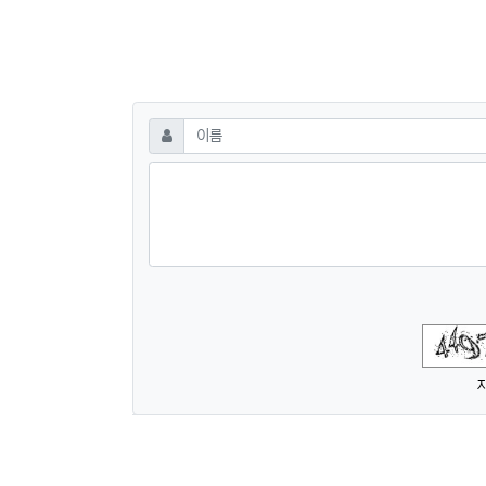
댓글쓰기
필수
이름
숫자음성듣기
새로고침