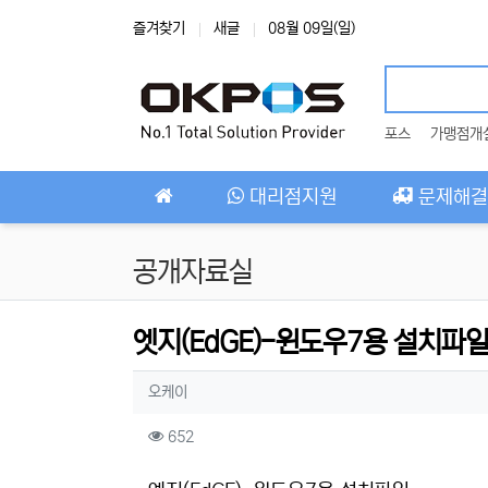
상단 네비
즐겨찾기
새글
08월 09일(일)
포스
가맹점개
메인 메뉴
대리점지원
문제해결
공개자료실
엣지(EdGE)-윈도우7용 설치파
작성자 정보
작성
오케이
컨텐츠 정보
조회
652