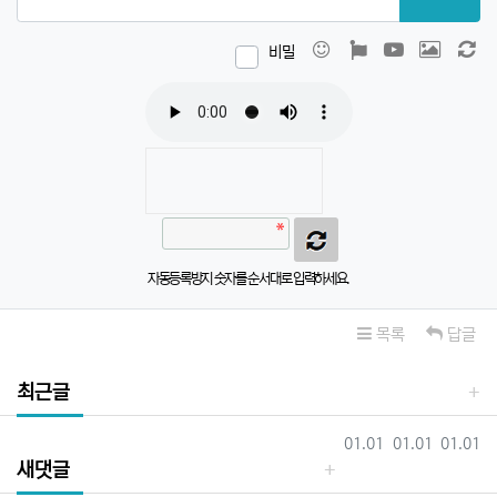
이모티콘
폰트어썸
동영상
이미지
새
비밀
자동등록방지 숫자를 순서대로 입력하세요.
목록
답글
최근글
등록일
등록일
등록일
01.01
01.01
01.01
새댓글