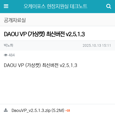
메뉴
오케이포스 현장지원실 테크노트
공개자료실
DAOU VP (가상캣) 최신버전 v2.5.1.3
작성자 정보
작성
작성일
박노화
2025.10.13 15:11
컨텐츠 정보
조회
484
본문
DAOU VP (가상캣) 최신버전 v2.5.1.3
관련자료
파일크기
회 다운로드
DaouVP_v2.5.1.3.zip
(5.2M)
18