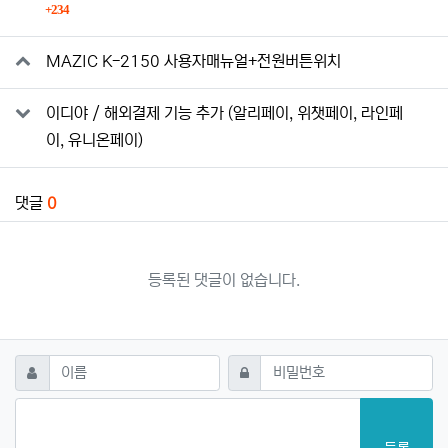
회 연결
234
MAZIC K-2150 사용자매뉴얼+전원버튼위치
이디야 / 해외결제 기능 추가 (알리페이, 위챗페이, 라인페
이, 유니온페이)
댓글
0
등록된 댓글이 없습니다.
댓글쓰기
필수
필수
이름
비밀번호