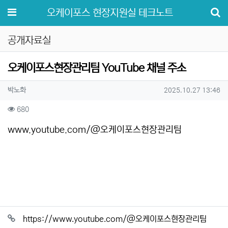
메뉴
오케이포스 현장지원실 테크노트
공개자료실
오케이포스현장관리팀 YouTube 채널 주소
작성자 정보
작성
작성일
박노화
2025.10.27 13:46
컨텐츠 정보
조회
680
본문
www.youtube.com/@오케이포스현장관리팀
관련자료
https://www.youtube.com/@오케이포스현장관리팀