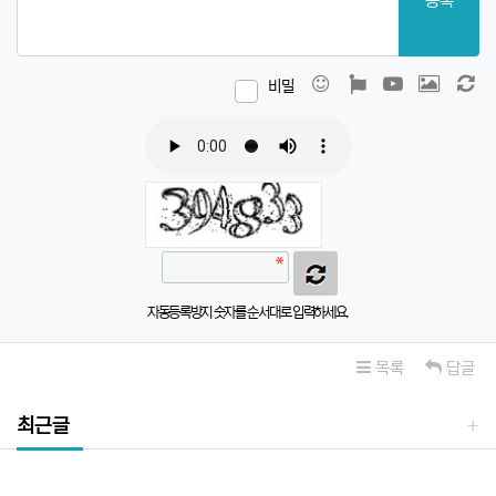
등록
이모티콘
폰트어썸
동영상
이미지
새
비밀
자동등록방지 숫자를 순서대로 입력하세요.
목록
답글
최근글