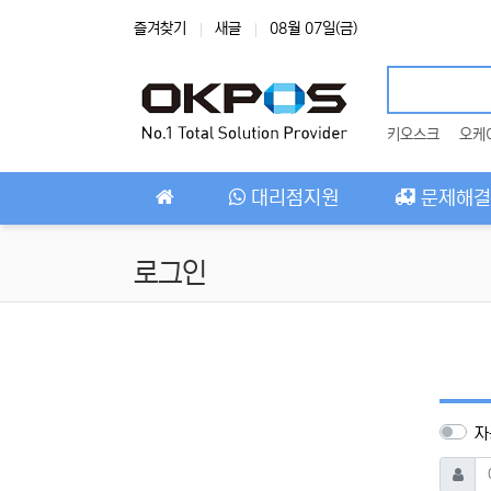
상단 네비
즐겨찾기
새글
08월 07일(금)
키오스크
오케
메인 메뉴
대리점지원
문제해결
로그인
자
아이디