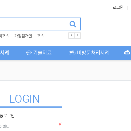
로그인
이포스
가맹점개설
포스
사례
기술자료
비방문처리사례
LOGIN
동로그인
필수